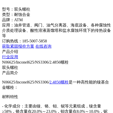
型号：双头螺柱
类型：耐蚀合金
品牌：ATM
应用：油井管道、阀门、油气分离器、海底设备、各种腐蚀性
介质处理设备、酸性溶液蒸馏塔和盐水腐蚀环境下的传热设备
等
订购热线：185-5007-5858
获取紧固报价方案
在线咨询
产品介绍
行业应用
N06625/Inconel625/NS3306/2.4856螺栓
双头螺柱
产品简介
N06625/Inconel625/NS3306/
2.4856螺栓
是一种高性能的镍基合
金螺栓：
材料特性
- 化学成分：主要由镍、铬、钼、铌等元素组成，镍含量
≥58%，铬含量在20.0%～23.0%，钼含量在8.0%～10.0%，铌