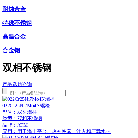
耐蚀合金
特殊不锈钢
高温合金
合金钢
双相不锈钢
产品选购咨询
022Cr25Ni7Mo4N螺栓
型号：双头螺柱
类型：双相不锈钢
品牌：ATM
应用：用于海上平台、热交换器、注入和压载水···