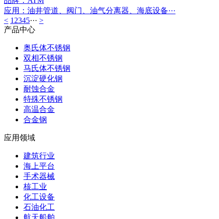
品牌：ATM
应用：油井管道、阀门、油气分离器、海底设备···
<
1
2
3
4
5
···
>
产品中心
奥氏体不锈钢
双相不锈钢
马氏体不锈钢
沉淀硬化钢
耐蚀合金
特殊不锈钢
高温合金
合金钢
应用领域
建筑行业
海上平台
手术器械
核工业
化工设备
石油化工
航天船舶