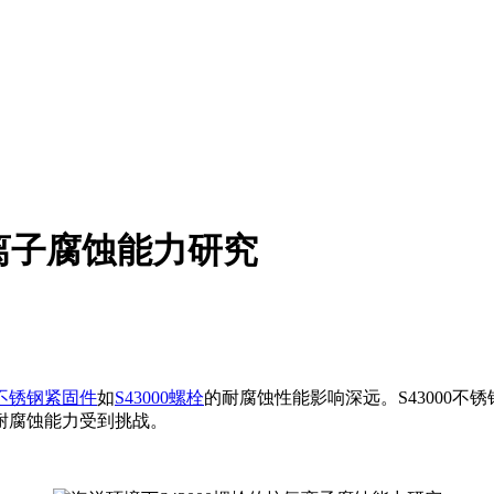
氯离子腐蚀能力研究
不锈钢紧固件
如
S43000螺栓
的耐腐蚀性能影响深远。S43000
耐腐蚀能力受到挑战。