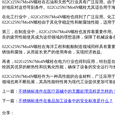
022Cr25Ni7Mo4N螺栓在石油和天然气行业具有广泛
好地应对这些苛刻条件。022Cr25Ni7Mo4N螺栓尤其适
在化工行业中，022Cr25Ni7Mo4N螺栓也得到了广泛
022Cr25Ni7Mo4N螺栓由于其化学稳定性和耐腐蚀性能
第三，在制造业中，022Cr25Ni7Mo4N螺栓也发挥着重要
良的疲劳性能使其成为这些领域的理想选择，保障了机械设备
022Cr25Ni7Mo4N螺栓在海洋工程和船舶制造领域同样具
锈蚀和腐蚀，从而延长资产的使用寿命，实现经济效益。
再者，022Cr25Ni7Mo4N螺栓在电力行业也得到应用，特
栓因其优异的耐热性和抗氧化性能，确保了设备的安全运行与
022Cr25Ni7Mo4N螺栓作为一种高性能的合金材料，广泛
领域也将不断拓展，其高性能特性将为现代工业提供更加可靠
上一篇：
不锈钢标准件在医疗器械中的无菌处理流程是怎样的
下一篇：
不锈钢标准件在食品加工设备中的安全标准是什么？
分享：