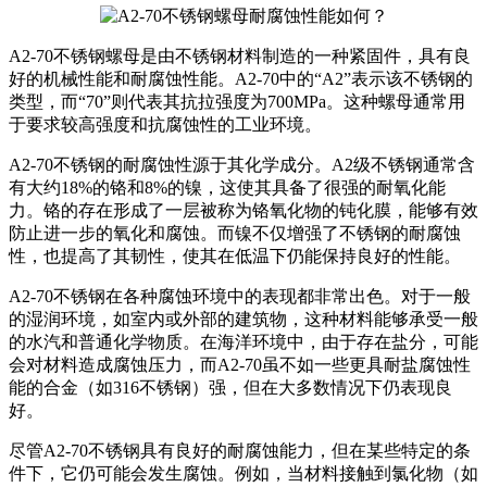
A2-70不锈钢螺母是由不锈钢材料制造的一种紧固件，具有良
好的机械性能和耐腐蚀性能。A2-70中的“A2”表示该不锈钢的
类型，而“70”则代表其抗拉强度为700MPa。这种螺母通常用
于要求较高强度和抗腐蚀性的工业环境。
A2-70不锈钢的耐腐蚀性源于其化学成分。A2级不锈钢通常含
有大约18%的铬和8%的镍，这使其具备了很强的耐氧化能
力。铬的存在形成了一层被称为铬氧化物的钝化膜，能够有效
防止进一步的氧化和腐蚀。而镍不仅增强了不锈钢的耐腐蚀
性，也提高了其韧性，使其在低温下仍能保持良好的性能。
A2-70不锈钢在各种腐蚀环境中的表现都非常出色。对于一般
的湿润环境，如室内或外部的建筑物，这种材料能够承受一般
的水汽和普通化学物质。在海洋环境中，由于存在盐分，可能
会对材料造成腐蚀压力，而A2-70虽不如一些更具耐盐腐蚀性
能的合金（如316不锈钢）强，但在大多数情况下仍表现良
好。
尽管A2-70不锈钢具有良好的耐腐蚀能力，但在某些特定的条
件下，它仍可能会发生腐蚀。例如，当材料接触到氯化物（如