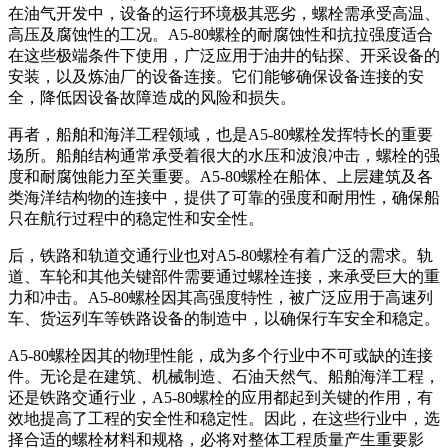
在油气开发中，设备的运行环境极其恶劣，螺栓需承受高温、
高压及腐蚀性的工况。A5-80螺栓的耐腐蚀性和抗拉强度适合
在这些极端条件下使用，广泛应用于油井的钻探、开采设备的
安装，以及炼油厂的设备连接。它们能够确保设备连接的安
全，降低因设备故障造成的风险和损失。
再者，船舶和海洋工程领域，也是A5-80螺栓发挥特长的重要
场所。船舶结构通常承受着很大的水压和波浪冲击，螺栓的强
度和耐腐蚀能力至关重要。A5-80螺栓在船体、上层建筑及各
类海洋结构物的连接中，提供了可靠的强度和耐用性，确保船
只在航行过程中的稳定性和安全性。
后，铁路和轨道交通行业也对A5-80螺栓有着广泛的需求。轨
道、车轮和其他关键部件需要通过螺栓连接，来承受巨大的重
力和冲击。A5-80螺栓因其高强度特性，被广泛应用于高速列
车、货运列车等铁路设备的制造中，以确保行车安全和稳定。
A5-80螺栓因其的物理性能，成为多个行业中不可或缺的连接
件。无论是在建筑、机械制造、石油天然气、船舶海洋工程，
还是铁路交通行业，A5-80螺栓的应用都起到关键的作用，有
效地提高了工程的安全性和稳定性。因此，在这些行业中，选
择合适的螺栓材料和规格，必将对整体工程质量产生重要影