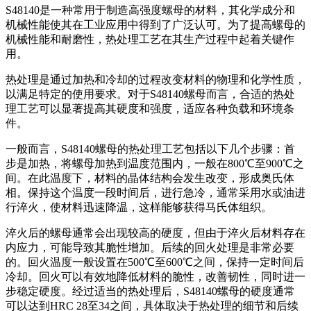
S48140是一种常用于制造高强度螺母的材料，其化学成分和
机械性能使其在工业应用中得到了广泛认可。为了提高螺母的
机械性能和耐磨性，热处理工艺在其生产过程中起着关键作
用。
热处理是通过加热和冷却的过程改变材料的物理和化学性质，
以满足特定的使用要求。对于S48140螺母而言，合适的热处
理工艺可以显著提高其硬度和强度，适应各种负载和环境条
件。
一般而言，S48140螺母的热处理工艺包括以下几个步骤：首
步是加热，将螺母加热到温度范围内，一般在800℃至900℃之
间。在此温度下，材料的晶体结构会发生改变，形成奥氏体
相。保持这个温度一段时间后，进行急冷，通常采用水或油进
行淬火，使材料迅速降温，这样能够获得马氏体组织。
淬火后的螺母通常会出现较高的硬度，但由于淬火后材料存在
内应力，可能导致其脆性增加。后续的回火处理是非常必要
的。回火温度一般设置在500℃至600℃之间，保持一定时间后
冷却。回火可以有效地降低材料的脆性，改善韧性，同时进一
步稳定硬度。经过适当的热处理后，S48140螺母的硬度通常
可以达到HRC 28至34之间，具体取决于热处理的细节和后续