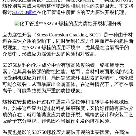
螺栓则常常成为影响整体稳定性和耐用性的关键因素。本文将
探讨
S32750螺栓
在化工管道中所面临的应力腐蚀开裂机理。
应力腐蚀开裂（Stress Corrosion Cracking, SCC）是一种由于材
料在腐蚀介质的影响下，同时受到拉应力作用而产生的脆性断
裂现象。在S32750螺栓的应用环境中，尤其是在含氯离子的
介质中，形成应力腐蚀开裂的风险相对较高。
S32750材料的化学成分中含有较高浓度的镍、铬和钼等元
素，使其具有较强的耐蚀性能。然而，当材料表面形成的钝化
膜受到机械应力作用、局部缺陷或环境因素的影响时，钝化膜
可能会破裂，从而暴露出金属基体。在这种情况下，若存在氯
离子，可能导致更为严重的腐蚀现象。
螺栓在安装或运行过程中通常承受拉伸和扭转等各种机械应
力。如果这些应力超过材料的屈服强度，又恰好伴随有腐蚀介
质的存在，就可能诱发应力腐蚀开裂。螺栓的设计和安装工艺
应给予充分重视，避免因不当操作引发的潜在风险。
温度也是影响S32750螺栓应力腐蚀开裂的重要因素。在高温