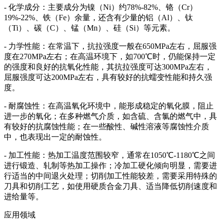
- 化学成分：主要成分为镍（Ni）约78%-82%、铬（Cr）
19%-22%、铁（Fe）余量，还含有少量的铝（Al）、钛
（Ti）、碳（C）、锰（Mn）、硅（Si）等元素。
- 力学性能：在常温下，抗拉强度一般在650MPa左右，屈服强
度在270MPa左右；在高温环境下，如700℃时，仍能保持一定
的强度和良好的抗氧化性能，其抗拉强度可达300MPa左右，
屈服强度可达200MPa左右，具有较好的抗蠕变性能和持久强
度。
- 耐腐蚀性：在高温氧化环境中，能形成稳定的氧化膜，阻止
进一步的氧化；在多种燃气介质，如含硫、含氯的燃气中，具
有较好的抗腐蚀性能；在一些酸性、碱性溶液等腐蚀性介质
中，也表现出一定的耐蚀性。
- 加工性能：热加工温度范围较窄，通常在1050℃-1180℃之间
进行锻造、轧制等热加工操作；冷加工硬化倾向明显，需要进
行适当的中间退火处理；切削加工性能较差，需要采用特殊的
刀具和切削工艺，如使用硬质合金刀具、适当降低切削速度和
进给量等。
应用领域