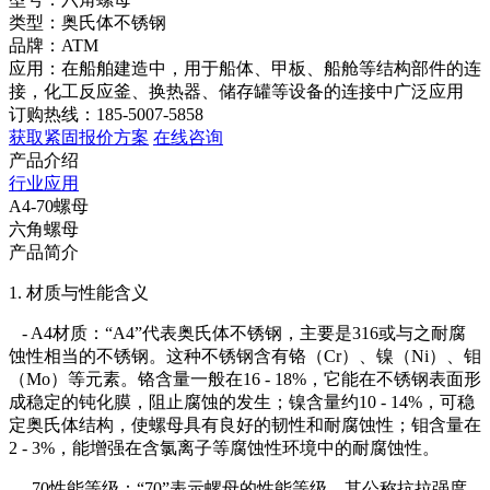
类型：奥氏体不锈钢
品牌：ATM
应用：在船舶建造中，用于船体、甲板、船舱等结构部件的连
接，化工反应釜、换热器、储存罐等设备的连接中广泛应用
订购热线：185-5007-5858
获取紧固报价方案
在线咨询
产品介绍
行业应用
A4-70螺母
六角螺母
产品简介
1. 材质与性能含义
- A4材质：“A4”代表奥氏体不锈钢，主要是316或与之耐腐
蚀性相当的不锈钢。这种不锈钢含有铬（Cr）、镍（Ni）、钼
（Mo）等元素。铬含量一般在16 - 18%，它能在不锈钢表面形
成稳定的钝化膜，阻止腐蚀的发生；镍含量约10 - 14%，可稳
定奥氏体结构，使螺母具有良好的韧性和耐腐蚀性；钼含量在
2 - 3%，能增强在含氯离子等腐蚀性环境中的耐腐蚀性。
- 70性能等级：“70”表示螺母的性能等级，其公称抗拉强度