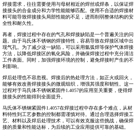
焊接需求，往往需要使用与母材相近的焊丝或焊条，以保证焊
接接头的合金成分和力学性能能够匹配。使用不合适的焊接材
料可能导致焊接接头局部性能的不足，进而削弱整体结构的安
全性和耐久性。
再者，焊接过程中存在的气孔和焊接缺陷是一个普遍关注的问
题。由于马氏体不锈钢的焊接特性，容易导致在焊接区域中出
现气孔。为了减少这一缺陷，可以采用氩弧焊等保护气体焊接
方法，以降低焊接区的氧化风险，并确保焊接过程中充分清洁
工件表面。同时，加强焊接环境的控制，避免焊接时产生的不
利影响。
焊后处理也不容忽视。焊接后的热处理方法，如正火或回火，
能够有效改善焊接接头的微观组织，增强其强度和韧性。这一
过程对于马氏体不锈钢紧固件1.4057的应用至关重要，使得焊
接接头的性能得到全面提升。
马氏体不锈钢紧固件1.4057在焊接过程中存在多个难点，从材
料特性到工艺参数的控制都需谨慎对待。通过合理选择焊接工
艺、材料以及焊后处理技术，可以有效克服这些挑战，确保焊
接的质量和性能达标，为后续的工业应用提供可靠的基础。