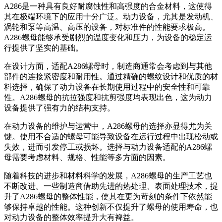
A286是一种具有良好耐腐蚀性和高强度的合金材料，这使得
其在极端环境下的应用十分广泛。动力设备，尤其是发动机、
涡轮和泵等高温、高压的设备，对标准件的性能要求极高。
A286螺母能够承受剧烈的温度变化和压力，为设备的稳定运
行提供了坚实的基础。
在设计方面，适配A286螺母时，制造商通常会考虑到与其他
部件的连接紧密度和耐用性。通过精确的螺纹设计和优质的材
料选择，确保了动力设备在长期使用过程中的安全性和可靠
性。A286螺母的抗拉强度和抗剪强度均表现出色，这为动力
设备提供了强有力的结构支持。
在动力设备的维护与运营中，A286螺母的选择亦显得尤为关
键。使用不合适的螺母可能导致设备在运行过程中出现松动或
失效，进而引发停工或损坏。选择与动力设备适配的A286螺
母需要考虑材料、规格、性能等多方面的因素。
随着科技的进步和材料科学的发展，A286螺母的生产工艺也
不断改进。一些制造商借助先进的热处理、表面处理技术，提
升了A286螺母的整体性能，使其在更为苛刻的条件下依然能
够保持卓越的性能。这种创新不仅提升了螺母的使用寿命，也
对动力设备的整体效率提升大有裨益。