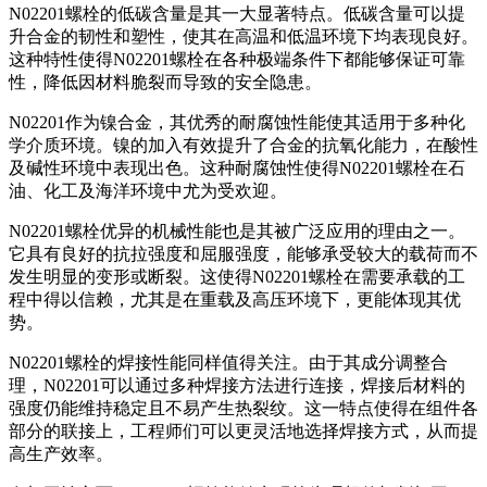
N02201螺栓的低碳含量是其一大显著特点。低碳含量可以提
升合金的韧性和塑性，使其在高温和低温环境下均表现良好。
这种特性使得N02201螺栓在各种极端条件下都能够保证可靠
性，降低因材料脆裂而导致的安全隐患。
N02201作为镍合金，其优秀的耐腐蚀性能使其适用于多种化
学介质环境。镍的加入有效提升了合金的抗氧化能力，在酸性
及碱性环境中表现出色。这种耐腐蚀性使得N02201螺栓在石
油、化工及海洋环境中尤为受欢迎。
N02201螺栓优异的机械性能也是其被广泛应用的理由之一。
它具有良好的抗拉强度和屈服强度，能够承受较大的载荷而不
发生明显的变形或断裂。这使得N02201螺栓在需要承载的工
程中得以信赖，尤其是在重载及高压环境下，更能体现其优
势。
N02201螺栓的焊接性能同样值得关注。由于其成分调整合
理，N02201可以通过多种焊接方法进行连接，焊接后材料的
强度仍能维持稳定且不易产生热裂纹。这一特点使得在组件各
部分的联接上，工程师们可以更灵活地选择焊接方式，从而提
高生产效率。