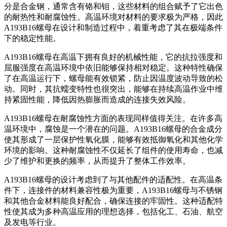
分是合金钢，通常含有铬和钼，这些材料的组合赋予了它出色
的耐热性和耐腐蚀性。高温环境对材料的要求极为严格，因此
A193B16螺母在设计和制造过程中，着重考虑了其在极端条件
下的稳定性能。
A193B16螺母在高温下拥有良好的机械性能，它的抗拉强度和
屈服强度在高温环境中依旧能够保持相对稳定。这种特性确保
了在高温运行下，螺母能有效锁紧，防止因温度波动导致的松
动。同时，其抗蠕变特性也很突出，能够在持续高温作业中维
持紧固性能，降低因热膨胀而造成的连接失效风险。
A193B16螺母在耐腐蚀性方面的表现同样值得关注。在许多高
温环境中，腐蚀是一个潜在的问题。A193B16螺母的合金成分
使其形成了一层保护性氧化膜，能够有效抵御氧化和其他化学
环境的影响。这种耐腐蚀性不仅延长了组件的使用寿命，也减
少了维护和更换的频率，从而提升了整体工作效率。
A193B16螺母的设计考虑到了与其他配件的适配性。在高温条
件下，连接件的材料兼容性极为重要，A193B16螺母与不锈钢
和其他合金材料能良好配合，确保连接的牢固性。这种适配特
性使其成为多种高温应用的理想选择，包括化工、石油、航空
及发电等行业。