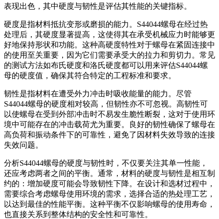
表现出色，其中硬度与韧性是评估其性能的关键指标。
硬度是指材料抵抗变形或磨损的能力。S44044螺母在经过热
处理后，其硬度显著提高，这使得其在承受机械应力时能够更
好地保持形状和功能。这种高硬度特性对于螺母在紧固连接中
的使用至关重要，因为它们需要承受大的拉力和剪切力。常见
的测试方法如布氏硬度和洛氏硬度都可以用来评估S44044螺
母的硬度值，确保其符合特定的工程标准和要求。
韧性是指材料在遭受外力冲击时吸收能量的能力。尽管
S44044螺母的硬度相对较高，但韧性亦不可忽视。高韧性可
以使螺母在受到外部冲击时不易发生脆性断裂，这对于使用环
境中可能存在的冲击载荷尤为重要。良好的韧性确保了螺母在
高负荷和振动条件下的可靠性，避免了因材料失效导致的连接
失效问题。
分析S44044螺母的硬度与韧性时，不仅要关注其单一性能，
还应考虑两者之间的平衡。通常，材料的硬度与韧性是相互制
约的：增加硬度可能会导致韧性下降。在设计和选材过程中，
需要综合考虑螺母使用环境的需求，选择合适的热处理工艺，
以达到最佳的性能平衡。这种平衡不仅影响螺母的使用寿命，
也直接关系到整体结构的安全性和可靠性。