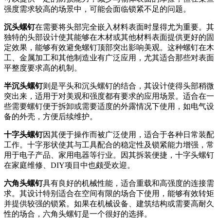
强度需求较高的场景中，可能会面临锁紧不足的问题。
沉头螺钉
在需要将头部完全嵌入材料表面时显得尤为重要。其
独特的头部设计使其能够在木材或其他材料表面提供更好的固
定效果，能够有效避免螺钉顶部突出影响美观。这种螺钉在木
工、金属加工和其他制造业有广泛应用，尤其适合那些对表面
平整度要求高的机制。
半沉头螺钉
则是平头和沉头螺钉的结合，其设计使得头部稍微
突出来，适用于对美观和强度都有要求的应用场景。适合在一
些需要螺钉便于拆卸或需要适度的外露情况下使用，如电气设
备的外壳，方便后续维护。
十字头螺钉
因其便于操作而被广泛使用，适合于各种日常装配
工作。十字形状使其与工具配合的稳定性及锁紧能力增强，常
用于电子产品、家用电器等行业。因其拆装便捷，十字头螺钉
在家庭维修、DIY项目中也颇受欢迎。
六角头螺钉
具有良好的机械性能，适合重载和高强度的连接需
求。其设计特别适合在空间有限的场合下使用，能够有效转矩
并提供较强的锁紧。如果在机械设备、建筑结构或需要高耐久
性的场合，六角头螺钉是一个很好的选择。