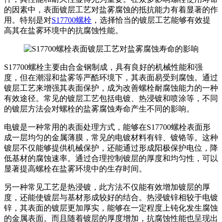
的因素中，表面镀层工艺对盐雾腐蚀的抵抗能力有着显著的作
用。特别是对
S17700螺栓
，选择恰当的镀层工艺能够有效提
高其在盐雾环境中的抗腐蚀性能。
S17700螺栓主要由合金钢制成，具有良好的机械性能和强
度，但在潮湿和盐雾等严酷环境下，其表面易受到腐蚀。通过
镀层工艺来增强其表面保护，成为改善螺栓耐腐蚀能力的一种
有效途径。常见的镀层工艺包括电镀、热浸镀和喷涂等，不同
的镀层方法会对螺栓的盐雾腐蚀寿命产生不同的影响。
电镀是一种常用的表面处理方式，能够在S17700螺栓表面形
成一层均匀的金属薄膜，常见的电镀材料有锌、镀铬等。这种
镀层不仅能够提供机械保护，还能通过形成阳极保护电位，降
低基材的腐蚀速率。通过合理控制镀层的厚度和均匀性，可以
显著提高螺栓在盐雾环境中的生存时间。
另一种常见工艺是热浸镀，此方法不仅能有效增加镀层的厚
度，还能使镀层与基材形成较好的结合。热浸镀锌相较于电镀
锌，其表面的镀层更加厚实，能够在一定程度上钝化发生腐蚀
的金属表面。而且随着镀层的厚度增加，抗腐蚀性能也呈现出