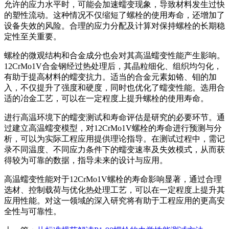
允许的应力水平时，可能会加速蠕变现象，导致材料发生过快
的塑性流动。这种情况不仅缩短了螺栓的使用寿命，还增加了
设备失效的风险。合理的应力分配及计算对保持螺栓的长期稳
定性至关重要。
螺栓的微观结构和合金成分也会对其高温蠕变性能产生影响。
12CrMo1V合金钢经过热处理后，其晶粒细化、组织均匀化，
有助于提高材料的蠕变抗力。适当的合金元素如铬、钼的加
入，不仅提升了强度和硬度，同时也优化了蠕变性能。选用合
适的冶金工艺，可以在一定程度上提升螺栓的使用寿命。
进行高温环境下的蠕变测试和寿命评估是研究的必要环节。通
过建立高温蠕变模型，对12CrMo1V螺栓的寿命进行预测与分
析，可以为实际工程应用提供理论指导。在测试过程中，需记
录不同温度、不同应力条件下的蠕变速率及失效模式，从而获
得较为可靠的数据，指导未来的设计与应用。
高温蠕变性能对于12CrMo1V螺栓的寿命影响显著，通过合理
选材、控制载荷与优化热处理工艺，可以在一定程度上提升其
应用性能。对这一领域的深入研究将有助于工程应用的更高安
全性与可靠性。