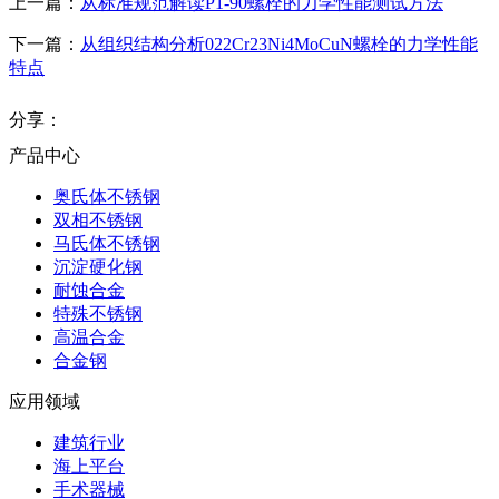
上一篇：
从标准规范解读P1-90螺栓的力学性能测试方法
下一篇：
从组织结构分析022Cr23Ni4MoCuN螺栓的力学性能
特点
分享：
产品中心
奥氏体不锈钢
双相不锈钢
马氏体不锈钢
沉淀硬化钢
耐蚀合金
特殊不锈钢
高温合金
合金钢
应用领域
建筑行业
海上平台
手术器械