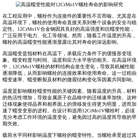
在工程应用中，螺栓作为连接件的重要性不言而喻。尤其是在
高温环境下，螺栓的使用寿命直接关系到整个设备的安全与稳
定性。12CrMo1V合金钢因其良好的高温强度和抗蠕变性能，
广泛应用于电力、化工等领域。然而，随着工作温度的升高，
螺栓的高温蠕变性能逐渐显露出其对寿命的深远影响。
高温蠕变是指材料在高温下，承载应力条件下的缓慢形变现
象。蠕变程度与时间、温度和应力水平密切相关。在高温环境
中，12CrMo1V螺栓的材料结构会发生变化，导致其机械性能
逐渐降低，从而影响螺栓的连接效果和使用寿命。这一过程由
蠕变速率、蠕变断裂及材料的微观结构变化等因素共同影响。
温度是影响螺栓蠕变性能的关键因素。随着温度的升高，材料
的热活性增加，导致金属原子在晶格中的迁移速率加快。这种
迁移现象使得晶界和相界面上的滑移发生得更为明显，进而加
速了蠕变变形的进程。在设计和选用12CrMo1V螺栓时，必须
充分考虑工作环境的温度变化，避免因过高的温度而导致的早
期失效。
载荷水平同样影响温度下螺栓的蠕变特性。当螺栓承受超过其