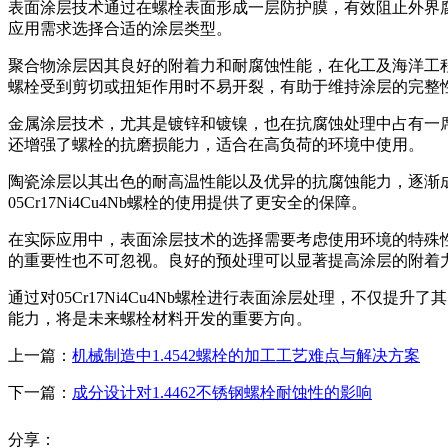
表面涂层技术通过在螺栓表面形成一层防护膜，有效阻止外界
应用需求选择合适的涂层类型。
聚合物涂层因其良好的附着力和耐腐蚀性能，在化工及海洋工
螺栓受到剪切或扭矩作用时不易开裂，有助于维持涂层的完整
金属涂层技术，尤其是镀锌和镀镍，也在抗腐蚀处理中占有一
还增强了螺栓的抗磨损能力，适合在高负荷的环境中使用。
陶瓷涂层以其出色的耐高温性能以及优异的抗腐蚀能力，逐渐
05Cr17Ni4Cu4Nb螺栓的使用提供了更安全的保障。
在实际应用中，表面涂层技术的选择需要考虑使用环境的特殊
的重要性也不可忽视。良好的预处理可以显著提高涂层的附着
通过对05Cr17Ni4Cu4Nb螺栓进行表面涂层处理，不
能力，将是未来螺栓材料开发的重要方向。
上一篇：
机械制造中1.4542螺栓的加工工艺难点与解决方案
下一篇：
成分设计对1.4462不锈钢螺栓耐蚀性的影响
分享：