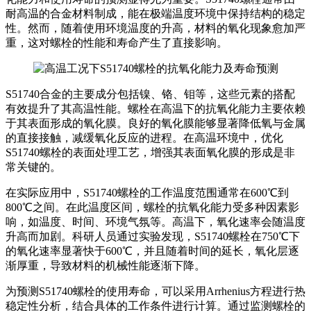
耐高温的合金材料制成，能在极端温度环境中保持结构的稳定
性。然而，随着使用环境温度的升高，材料的氧化现象愈加严
重，这对螺栓的性能和寿命产生了直接影响。
S51740合金的主要成分包括镍、铬、钼等，这些元素的搭配
有效提升了其高温性能。螺栓在高温下的抗氧化能力主要依赖
于其表面形成的氧化膜。良好的氧化膜能够显著降低氧与金属
的直接接触，减缓氧化反应的进程。在高温环境中，优化
S51740螺栓的表面处理工艺，增强其表面氧化膜的形成是非
常关键的。
在实际应用中，S51740螺栓的工作温度范围通常在600℃到
800℃之间。在此温度区间，螺栓的抗氧化能力受多种因素影
响，如温度、时间、环境气氛等。高温下，氧化速率会随温度
升高而加剧。科研人员通过实验发现，S51740螺栓在750℃下
的氧化速率显著快于600℃，并且随着时间的延长，氧化层逐
渐厚重，导致材料的机械性能逐渐下降。
为预测S51740螺栓的使用寿命，可以采用Arrhenius方程进行热
稳定性分析，结合具体的工作条件进行计算。通过监测螺栓的