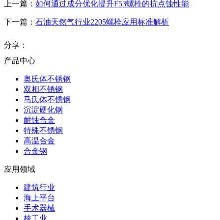
上一篇：
如何通过成分优化提升F53螺栓的抗点蚀性能
下一篇：
石油天然气行业2205螺栓应用标准解析
分享：
产品中心
奥氏体不锈钢
双相不锈钢
马氏体不锈钢
沉淀硬化钢
耐蚀合金
特殊不锈钢
高温合金
合金钢
应用领域
建筑行业
海上平台
手术器械
核工业