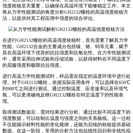
强度校核至关重要，以确保在高温环境下能够稳定工作。本文
将从力学性能测试的角度分析GH2132螺栓的高温强度校核方
法，以提供对其工程应用中强度的综合评估。
在进行GH2132螺栓的高温强度校核时，首先需要了解其力学
性能。GH2132合金的主要成分包括镍、铬、钨等元素，赋予
其在高温环境下优异的抗拉强度和抗氧化性。在力学性能测试
中，通常采用拉伸试验和压缩试验，以获得材料在不同温度下
的屈服强度和极限抗拉强度。
进行高温力学性能测试时，样品需在指定的温度环境中进行处
理。对于GH2132螺栓，依据实际应用条件，可以选择在650℃
到900℃之间进行测试。通过控制温度、应变速率以及环境气
氛，可以更准确地反映GH2132螺栓在特定温度下的性能表
现。
取得测试数据后，需对结果进行分析。通过比较不同温度下的
强度数据，可以绘制出温度与强度之间的关系曲线。这一过程
不仅能揭示材料性能的变化规律，还能为后续的校核提供基础
数据。在这一阶段，常用的分析方法包括线性回归和非线性拟