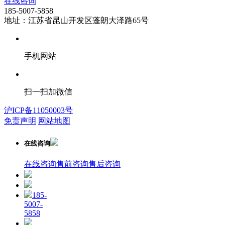
在线咨询
185-5007-5858
地址：江苏省昆山开发区蓬朗大泽路65号
手机网站
扫一扫加微信
沪ICP备11050003号
免责声明
网站地图
在线咨询
在线咨询
售前咨询
售后咨询
185-
5007-
5858