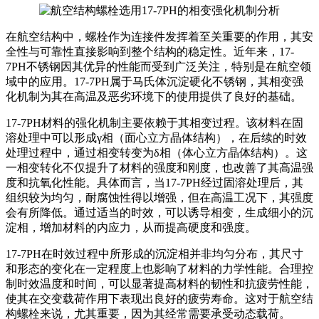
在航空结构中，螺栓作为连接件发挥着至关重要的作用，其安
全性与可靠性直接影响到整个结构的稳定性。近年来，17-
7PH不锈钢因其优异的性能而受到广泛关注，特别是在航空领
域中的应用。17-7PH属于马氏体沉淀硬化不锈钢，其相变强
化机制为其在高温及恶劣环境下的使用提供了良好的基础。
17-7PH材料的强化机制主要依赖于其相变过程。该材料在固
溶处理中可以形成γ相（面心立方晶体结构），在后续的时效
处理过程中，通过相变转变为δ相（体心立方晶体结构）。这
一相变转化不仅提升了材料的强度和刚度，也改善了其高温强
度和抗氧化性能。具体而言，当17-7PH经过固溶处理后，其
组织较为均匀，耐腐蚀性得以增强，但在高温工况下，其强度
会有所降低。通过适当的时效，可以诱导相变，生成细小的沉
淀相，增加材料的内应力，从而提高硬度和强度。
17-7PH在时效过程中所形成的沉淀相并非均匀分布，其尺寸
和形态的变化在一定程度上也影响了材料的力学性能。合理控
制时效温度和时间，可以显著提高材料的韧性和抗疲劳性能，
使其在交变载荷作用下表现出良好的疲劳寿命。这对于航空结
构螺栓来说，尤其重要，因为其经常需要承受动态载荷。