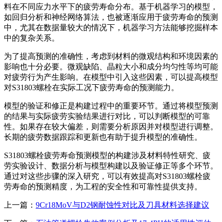
料在不同应力水平下的疲劳寿命分布。基于机器学习的模型，
如回归分析和神经网络算法，也被逐渐应用于疲劳寿命的预测
中，尤其在数据量较大的情况下，机器学习方法能够挖掘样本
中的复杂关系。
为了提高预测的准确性，考虑到材料的微观结构和环境因素的
影响也十分必要。微观缺陷、晶粒大小和成分均匀性等均可能
对疲劳行为产生影响。在模型中引入这些因素，可以提高模型
对S31803螺栓在实际工况下疲劳寿命的预测能力。
模型的验证和修正是构建过程中的重要环节。通过将模型预测
的结果与实际疲劳实验结果进行对比，可以判断模型的可靠
性。如果存在较大偏差，则需要分析原因并对模型进行调整。
长期的疲劳数据跟踪和更新也有助于提升模型的准确性。
S31803螺栓疲劳寿命预测模型的构建涉及材料特性研究、疲
劳实验设计、数据分析与模型构建以及验证修正等多个环节。
通过对这些步骤的深入研究，可以有效提高对S31803螺栓疲
劳寿命的预测精度，为工程的安全性和可靠性提供支持。
上一篇：
9Cr18MoV与D2钢耐蚀性对比及刀具材料选择建议