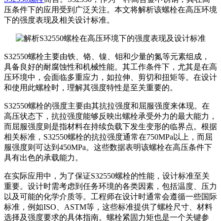
压条件下的应用受到广泛关注。本文将解析该螺栓在高压环境
下的强度表现及相关设计标准。
S32550螺栓主要由铁、铬、镍、钼和少量的氮等元素组成，
具备良好的耐腐蚀性和机械性能。其工作条件下，尤其是在高
压环境中，会面临多重应力，如拉伸、剪切和扭矩等。在设计
和使用此螺栓时，理解其强度特性是至关重要的。
S32550螺栓的强度主要由其抗拉强度和屈服强度来体现。在
高压状态下，抗拉强度能够反映出螺栓承受外力的最大能力，
而屈服强度则是指材料在持续负载下发生变形的临界点。根据
相关标准，S32550螺栓的抗拉强度通常在750MPa以上，而屈
服强度则可达到450MPa。这些数据表明该螺栓在高压条件下
具有出色的承载能力。
在实际应用中，为了保证S32550螺栓的性能，设计标准至关
重要。设计时需考虑到任务环境的各类因素，包括温度、压力
以及可能的化学介质等。工程师在设计时通常会遵循一些国际
标准，例如ISO、ASTM等，这些标准提供了螺栓尺寸、材料
选择及强度要求的具体指南。螺栓紧固力矩也是一个关键参