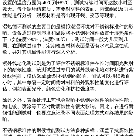
设置的温度范围为-40℃到+85℃，测试持续时间可达数小时至
数天。每个循环结束后，需要对材料的表面、内部组织及力学
性能进行分析，观察材料是否出现开裂、变形等现象。
湿热循环测试的主要目的是模拟潮湿环境对不锈钢标准件的影
响。设备通过控制湿度和温度将不锈钢标准件放置于湿热条件
下（如湿度>90%，温度>40℃），测试时间一般为几天到几
周。在测试过程中，定期检查材料表面是否有水汽及腐蚀现
象，并对其机械性能进行深入分析。
紫外线老化测试则是为了评估不锈钢标准件在长时间阳光照射
下的耐候性能。该测试通过专用的紫外线老化箱对材料进行紫
外线照射，模仿Sunlight对不锈钢的影响。测试可以持续数百
小时，其中每隔一定时间需对材料的外观和性能变化进行评
估，例如表面光泽、颜色变化和抗拉强度等。
除此之外，表面处理工艺也会影响不锈钢标准件的耐候性能，
如电镀、喷涂等工艺对耐腐蚀性有很大影响。因此，在进行耐
候性能测试时，也要注意记录不同表面处理方式对终结果的影
响。
不锈钢标准件的耐候性能测试方法多种多样，涵盖了抗腐蚀性