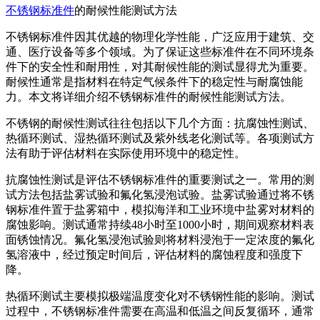
不锈钢标准件
的耐候性能测试方法
不锈钢标准件因其优越的物理化学性能，广泛应用于建筑、交
通、医疗设备等多个领域。为了保证这些标准件在不同环境条
件下的安全性和耐用性，对其耐候性能的测试显得尤为重要。
耐候性通常是指材料在特定气候条件下的稳定性与耐腐蚀能
力。本文将详细介绍不锈钢标准件的耐候性能测试方法。
不锈钢的耐候性测试往往包括以下几个方面：抗腐蚀性测试、
热循环测试、湿热循环测试及紫外线老化测试等。各项测试方
法有助于评估材料在实际使用环境中的稳定性。
抗腐蚀性测试是评估不锈钢标准件的重要测试之一。常用的测
试方法包括盐雾试验和氟化氢浸泡试验。盐雾试验通过将不锈
钢标准件置于盐雾箱中，模拟海洋和工业环境中盐雾对材料的
腐蚀影响。测试通常持续48小时至1000小时，期间观察材料表
面锈蚀情况。氟化氢浸泡试验则将材料浸泡于一定浓度的氟化
氢溶液中，经过预定时间后，评估材料的腐蚀程度和强度下
降。
热循环测试主要模拟极端温度变化对不锈钢性能的影响。测试
过程中，不锈钢标准件需要在高温和低温之间反复循环，通常