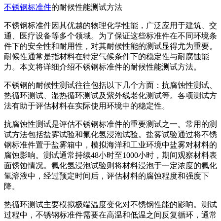
不锈钢标准件
的耐候性能测试方法
不锈钢标准件因其优越的物理化学性能，广泛应用于建筑、交
通、医疗设备等多个领域。为了保证这些标准件在不同环境条
件下的安全性和耐用性，对其耐候性能的测试显得尤为重要。
耐候性通常是指材料在特定气候条件下的稳定性与耐腐蚀能
力。本文将详细介绍不锈钢标准件的耐候性能测试方法。
不锈钢的耐候性测试往往包括以下几个方面：抗腐蚀性测试、
热循环测试、湿热循环测试及紫外线老化测试等。各项测试方
法有助于评估材料在实际使用环境中的稳定性。
抗腐蚀性测试是评估不锈钢标准件的重要测试之一。常用的测
试方法包括盐雾试验和氟化氢浸泡试验。盐雾试验通过将不锈
钢标准件置于盐雾箱中，模拟海洋和工业环境中盐雾对材料的
腐蚀影响。测试通常持续48小时至1000小时，期间观察材料表
面锈蚀情况。氟化氢浸泡试验则将材料浸泡于一定浓度的氟化
氢溶液中，经过预定时间后，评估材料的腐蚀程度和强度下
降。
热循环测试主要模拟极端温度变化对不锈钢性能的影响。测试
过程中，不锈钢标准件需要在高温和低温之间反复循环，通常