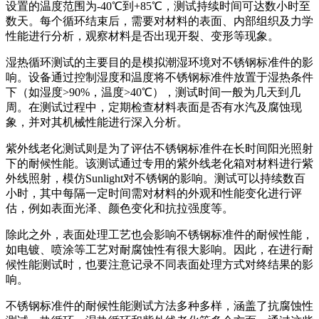
设置的温度范围为-40℃到+85℃，测试持续时间可达数小时至
数天。每个循环结束后，需要对材料的表面、内部组织及力学
性能进行分析，观察材料是否出现开裂、变形等现象。
湿热循环测试的主要目的是模拟潮湿环境对不锈钢标准件的影
响。设备通过控制湿度和温度将不锈钢标准件放置于湿热条件
下（如湿度>90%，温度>40℃），测试时间一般为几天到几
周。在测试过程中，定期检查材料表面是否有水汽及腐蚀现
象，并对其机械性能进行深入分析。
紫外线老化测试则是为了评估不锈钢标准件在长时间阳光照射
下的耐候性能。该测试通过专用的紫外线老化箱对材料进行紫
外线照射，模仿Sunlight对不锈钢的影响。测试可以持续数百
小时，其中每隔一定时间需对材料的外观和性能变化进行评
估，例如表面光泽、颜色变化和抗拉强度等。
除此之外，表面处理工艺也会影响不锈钢标准件的耐候性能，
如电镀、喷涂等工艺对耐腐蚀性有很大影响。因此，在进行耐
候性能测试时，也要注意记录不同表面处理方式对终结果的影
响。
不锈钢标准件的耐候性能测试方法多种多样，涵盖了抗腐蚀性