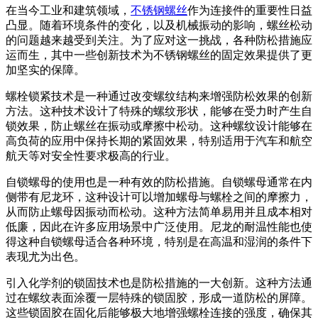
在当今工业和建筑领域，
不锈钢螺丝
作为连接件的重要性日益
凸显。随着环境条件的变化，以及机械振动的影响，螺丝松动
的问题越来越受到关注。为了应对这一挑战，各种防松措施应
运而生，其中一些创新技术为不锈钢螺丝的固定效果提供了更
加坚实的保障。
螺栓锁紧技术是一种通过改变螺纹结构来增强防松效果的创新
方法。这种技术设计了特殊的螺纹形状，能够在受力时产生自
锁效果，防止螺丝在振动或摩擦中松动。这种螺纹设计能够在
高负荷的应用中保持长期的紧固效果，特别适用于汽车和航空
航天等对安全性要求极高的行业。
自锁螺母的使用也是一种有效的防松措施。自锁螺母通常在内
侧带有尼龙环，这种设计可以增加螺母与螺栓之间的摩擦力，
从而防止螺母因振动而松动。这种方法简单易用并且成本相对
低廉，因此在许多应用场景中广泛使用。尼龙的耐温性能也使
得这种自锁螺母适合各种环境，特别是在高温和湿润的条件下
表现尤为出色。
引入化学剂的锁固技术也是防松措施的一大创新。这种方法通
过在螺纹表面涂覆一层特殊的锁固胶，形成一道防松的屏障。
这些锁固胶在固化后能够极大地增强螺栓连接的强度，确保其